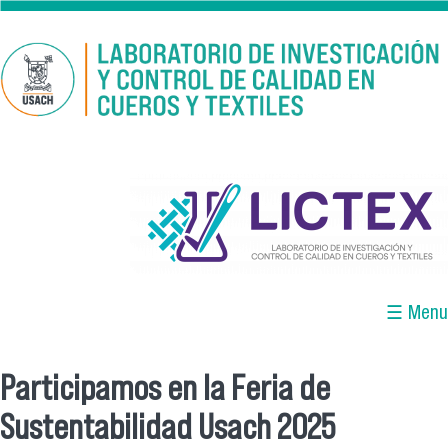
Pasar al contenido principal
logo_lictex_mesa_de_trabajo_1.png
☰ Menu
Participamos en la Feria de
Se encuentra usted aquí
Sustentabilidad Usach 2025