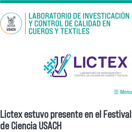
Pasar al contenido principal
logo_lictex_mesa_de_trabajo_1.png
☰ Menu
Lictex estuvo presente en el Festival
Se encuentra usted aquí
de Ciencia USACH