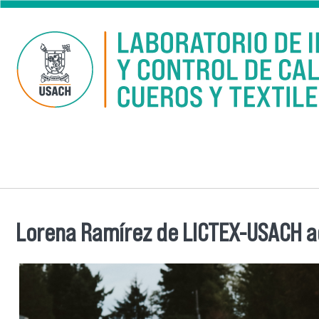
Pasar al contenido principal
Lorena Ramírez de LICTEX-USACH adv
Se encuentra usted aquí