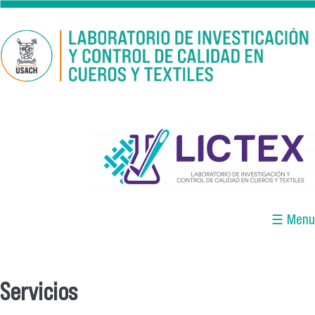
Pasar al contenido principal
logo_lictex_mesa_de_trabajo_1.png
☰ Menu
Servicios
Se encuentra usted aquí