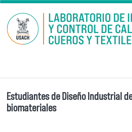
Pasar al contenido principal
Estudiantes de Diseño Industrial de
Se encuentra usted aquí
biomateriales