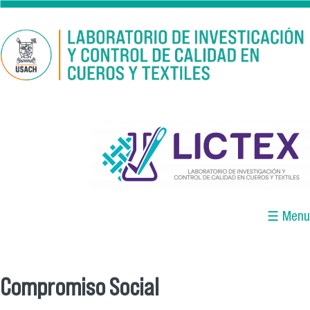
Pasar al contenido principal
logo_lictex_mesa_de_trabajo_1.png
☰ Menu
Compromiso Social
Se encuentra usted aquí