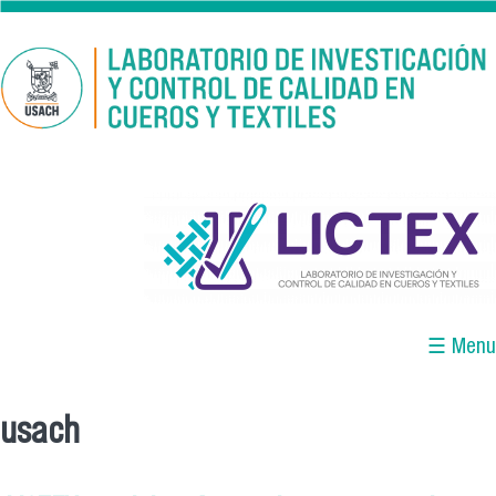
Pasar al contenido principal
logo_lictex_mesa_de_trabajo_1.png
☰ Menu
usach
Se encuentra usted aquí