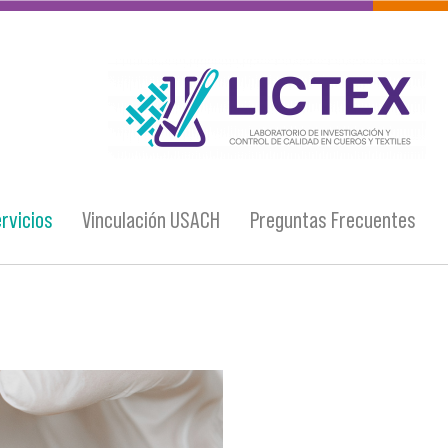
logo_lictex_mesa_de_trabajo_1.png
rvicios
Vinculación USACH
Preguntas Frecuentes