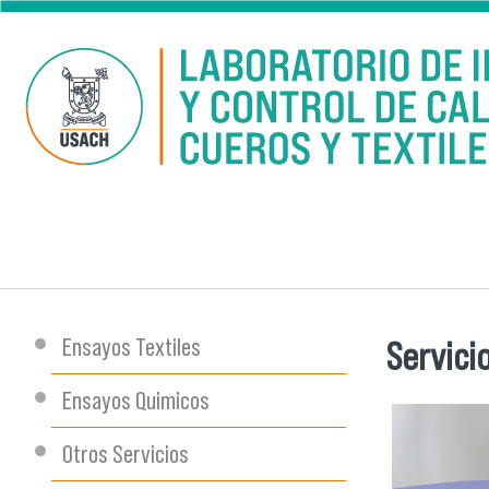
Pasar al contenido principal
Ensayos Textiles
Servici
Se encu
Ensayos Quimicos
Otros Servicios