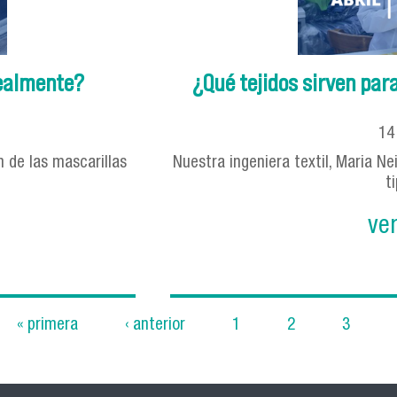
realmente?
¿Qué tejidos sirven par
1
n de las mascarillas
Nuestra ingeniera textil, Maria Ne
t
ve
« primera
‹ anterior
1
2
3