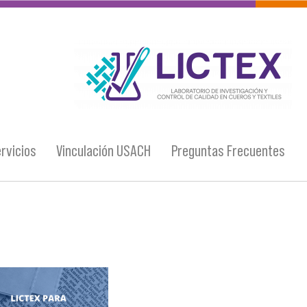
logo_lictex_mesa_de_trabajo_1.png
rvicios
Vinculación USACH
Preguntas Frecuentes