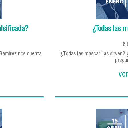
alsificada?
¿Todas las m
6
a Ramirez nos cuenta
¿Todas las mascarillas sirven? 
pregun
ve