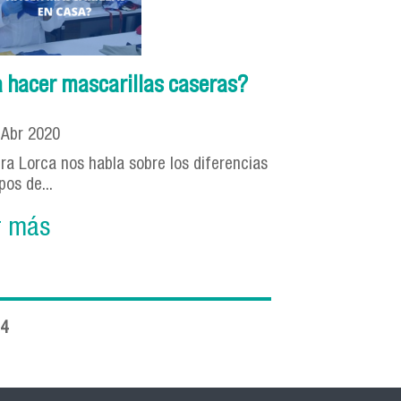
a hacer mascarillas caseras?
4
Abr
2020
ira Lorca nos habla sobre los diferencias
ipos de...
r más
4