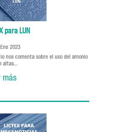
X para LUN
2
Ene
2023
rio nos comenta sobre el uso del amonio
n altas...
r más