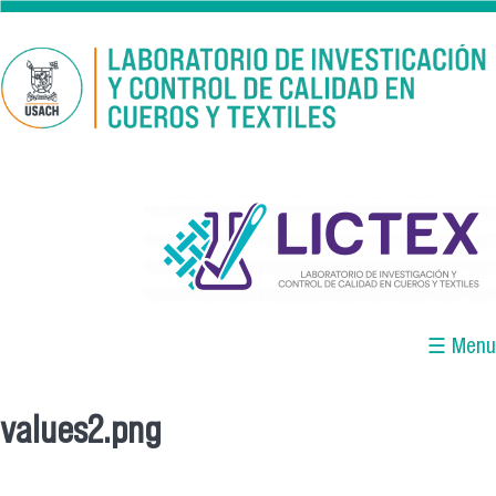
Pasar al contenido principal
logo_lictex_mesa_de_trabajo_1.png
☰ Menu
values2.png
Se encuentra usted aquí