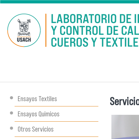
Pasar al contenido principal
Ensayos Textiles
Servici
Se encu
Ensayos Quimicos
Otros Servicios