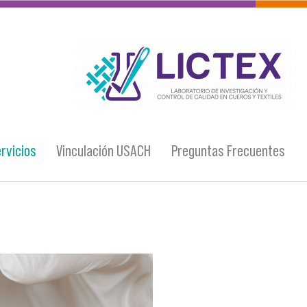
logo_lictex_mesa_de_trabajo_1.png
rvicios
Vinculación USACH
Preguntas Frecuentes